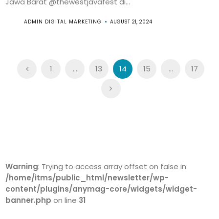
Jawa Barat @thewestjavafest di...
ADMIN DIGITAL MARKETING
AUGUST 21, 2024
Posts
1
…
13
14
15
…
17
navigation
Warning
: Trying to access array offset on false in
/home/itms/public_html/newsletter/wp-
content/plugins/anymag-core/widgets/widget-
banner.php
on line
31