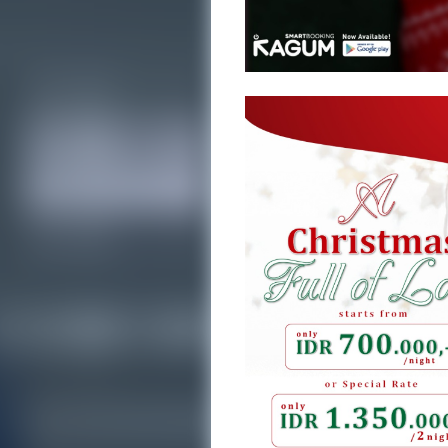
Posts
News
&
Updates
KAGUM
People