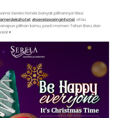
sama Serela Hotels banyak pilihannya! Bisa
lamerdekahotel
,
@serelawaringinhotel
, atau
 manapun pilihan kamu, pasti momen Tahun Baru dan
sial ♥️