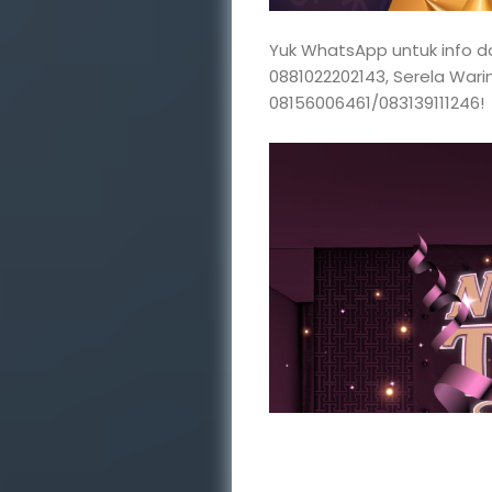
Yuk WhatsApp untuk info da
0881022202143, Serela Wari
08156006461/083139111246!