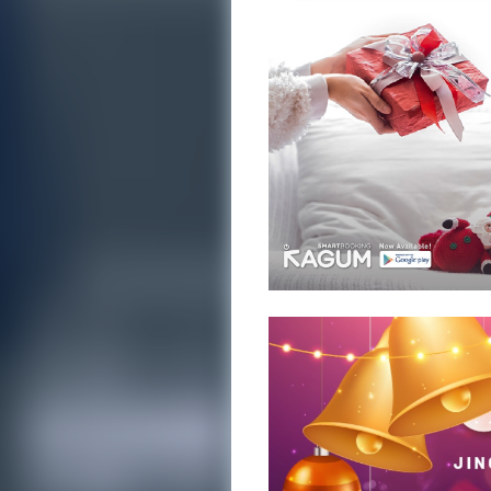
Promotions
Places
&
Attractions
Kagum
SmartBookin
Hotel
Directory