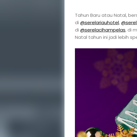
Tahun Baru atau Natal, ber
di
@serelariauhotel
,
@sere
di
@serelacihampelas
, di
Natal tahun ini jadi lebih spe