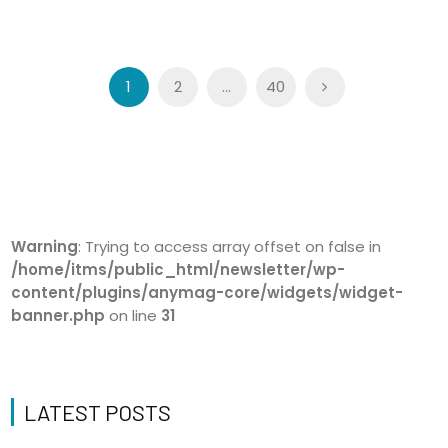
Posts
1
2
…
40
navigation
Warning
: Trying to access array offset on false in
/home/itms/public_html/newsletter/wp-
content/plugins/anymag-core/widgets/widget-
banner.php
on line
31
LATEST POSTS