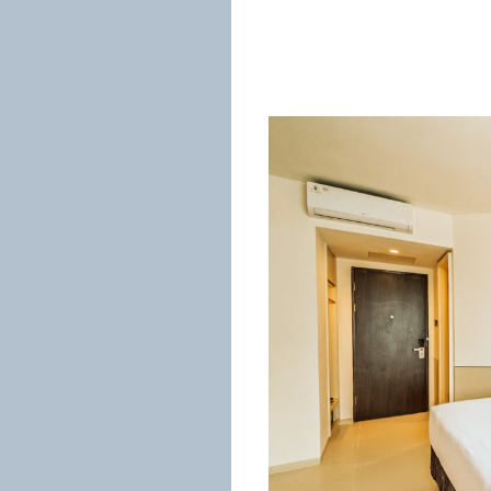
Kagum
SmartBookin
Hotel
Directory
Login
Search