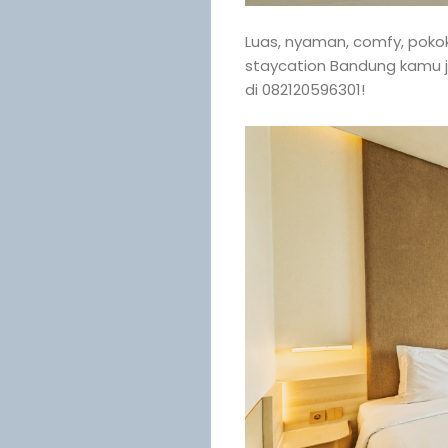
Luas, nyaman, comfy, poko
staycation Bandung kamu j
di 082120596301!
Posts
News