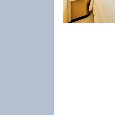
&
Updates
KAGUM
People
Promotions
Places
&
Attractions