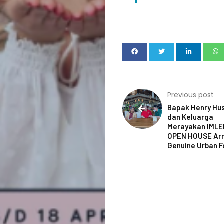
SmartBookin
Hotel
Directory
Login
Previous post
Bapak Henry Hu
dan Keluarga
Search
Merayakan IMLE
OPEN HOUSE Ar
Genuine Urban F