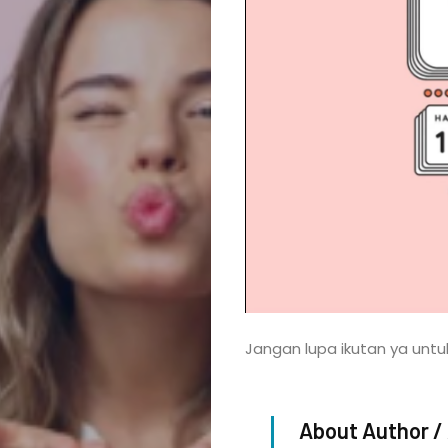
Updates
KAGUM
People
Promotions
Places
&
Attractions
Jangan lupa ikutan ya untu
Kagum
About Author /