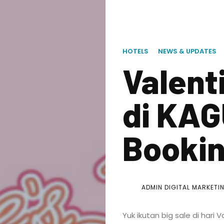
HOTELS
NEWS & UPDATES
Valent
di KA
Bookin
ADMIN DIGITAL MARKETI
Yuk ikutan big sale di hari V