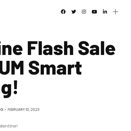
ine Flash Sale
GUM Smart
g!
NG
FEBRUARY 10, 2023
alentine!