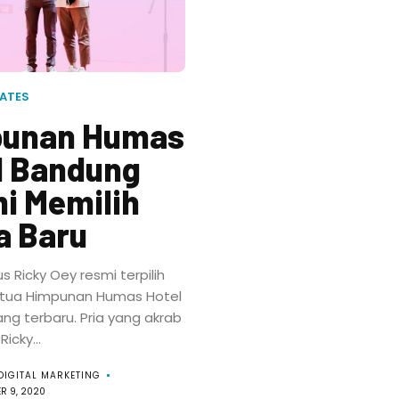
Posts
News
ATES
unan Humas
&
l Bandung
Updates
i Memilih
a Baru
KAGUM
 Ricky Oey resmi terpilih
People
etua Himpunan Humas Hotel
ng terbaru. Pria yang akrab
Promotions
icky...
Places
DIGITAL MARKETING
R 9, 2020