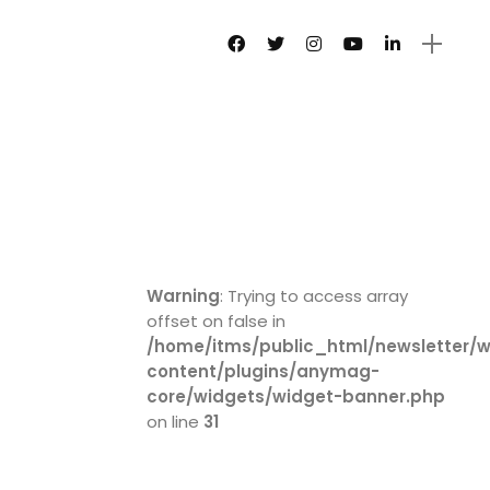
Warning
: Trying to access array
offset on false in
/home/itms/public_html/newsletter/
content/plugins/anymag-
core/widgets/widget-banner.php
on line
31