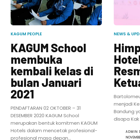
KAGUM PEOPLE
NEWS & UPD
KAGUM School
Himp
membuka
Hote
kembali kelas di
Resm
bulan Januari
Ketu
2021
Bartolomeus
menjadi K
PENDAFTARAN 02 OKTOBER – 31
Bandung ya
DESEMBER 2020 KAGUM School
disapa Kak R
merupakan bentuk komitmen KAGUM
Hotels dalam mencetak profesional-
ADMIN 
profesional masa depan...
NOVEMBE