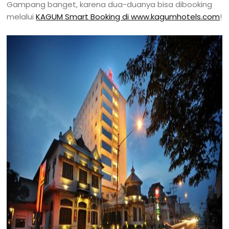
Gampang banget, karena dua-duanya bisa dibooking
melalui
KAGUM Smart Booking di www.kagumhotels.com
!