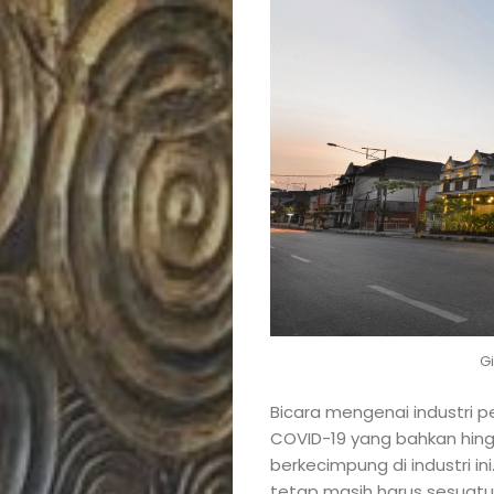
Updates
KAGUM
People
Promotions
Places
&
G
Attractions
Bicara mengenai industri p
Kagum
COVID-19 yang bahkan hing
berkecimpung di industri in
tetap masih harus sesuatu