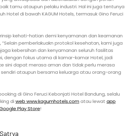
g
aik tamu ataupun pelaku industri. Hal ini juga tentunya
ruh Hotel di bawah KAGUM Hotels, termasuk Gino Feruci
prinsip kehati-hatian demi kenyamanan dan keamanan
, “Selain pemberlakuakn protokol kesehatan, kami juga
aga kebersihan dan kenyamanan seluruh fasilitas
i, dengan fokus utama di kamar-kamar Hotel, jadi
ke sini dapat merasa aman dan tidak perlu merasa
k sendiri ataupun bersama keluarga atau orang-orang
booking di Gino Feruci Kebonjati Hotel Bandung, selalu
king di
web www.kagumhotels.com
atau lewat
app
Google Play Store
!
Satrya