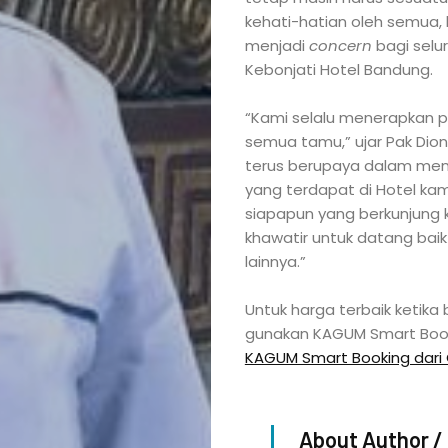
SmartBookin
kehati-hatian oleh semua, b
Hotel
menjadi
concern
bagi selu
Kebonjati Hotel Bandung.
Directory
“Kami selalu menerapkan 
semua tamu,” ujar Pak Dion
Login
terus berupaya dalam menj
yang terdapat di Hotel kam
siapapun yang berkunjung 
khawatir untuk datang bai
Search
lainnya.”
Untuk harga terbaik ketika 
gunakan KAGUM Smart Boo
KAGUM Smart Booking dari 
About Author /