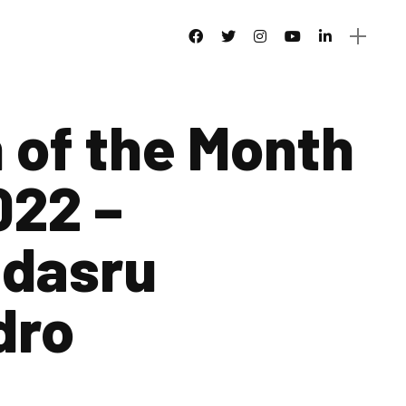
 of the Month
022 –
ndasru
dro