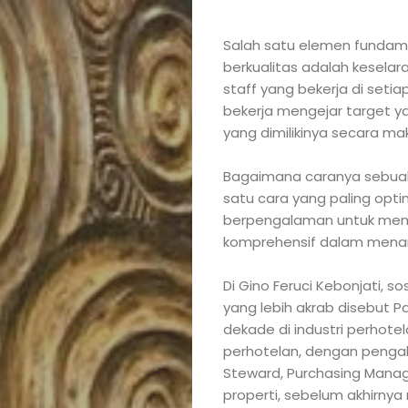
Salah satu elemen fundam
berkualitas adalah keselar
staff yang bekerja di set
bekerja mengejar target y
yang dimilikinya secara ma
Bagaimana caranya sebuah 
satu cara yang paling opt
berpengalaman untuk mem
komprehensif dalam mena
Di Gino Feruci Kebonjati, s
yang lebih akrab disebut P
dekade di industri perhotel
perhotelan, dengan pengala
Steward, Purchasing Manage
properti, sebelum akhirnya