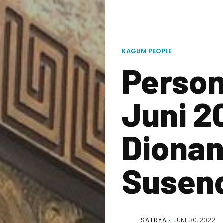
KAGUM PEOPLE
Person
Juni 2
Diona
Susen
SATRYA
JUNE 30, 2022