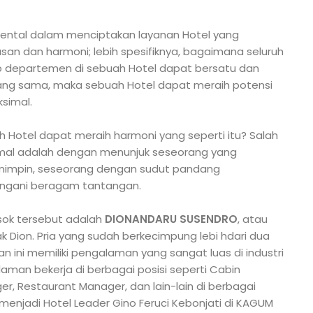
ental dalam menciptakan layanan Hotel yang
asan dan harmoni; lebih spesifiknya, bagaimana seluruh
iap departemen di sebuah Hotel dapat bersatu dan
ang sama, maka sebuah Hotel dapat meraih potensi
ksimal.
Hotel dapat meraih harmoni yang seperti itu? Salah
imal adalah dengan menunjuk seseorang yang
impin, seseorang dengan sudut pandang
ngani beragam tantangan.
osok tersebut adalah
DIONANDARU SUSENDRO
, atau
ak Dion. Pria yang sudah berkecimpung lebi hdari dua
an ini memiliki pengalaman yang sangat luas di industri
man bekerja di berbagai posisi seperti Cabin
r, Restaurant Manager, dan lain-lain di berbagai
 menjadi Hotel Leader Gino Feruci Kebonjati di KAGUM